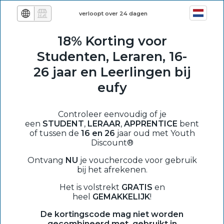
verloopt over 24 dagen
18% Korting voor
Studenten, Leraren, 16-
26 jaar en Leerlingen bij
eufy
Controleer eenvoudig of je
een
STUDENT
,
LERAAR
,
APPRENTICE
bent
of tussen de
16 en 26
jaar oud met Youth
Discount®
Ontvang
NU
je vouchercode voor gebruik
bij het afrekenen.
Het is volstrekt
GRATIS
en
heel
GEMAKKELIJK
!
De kortingscode mag niet worden
gecombineerd met, gebruikt in